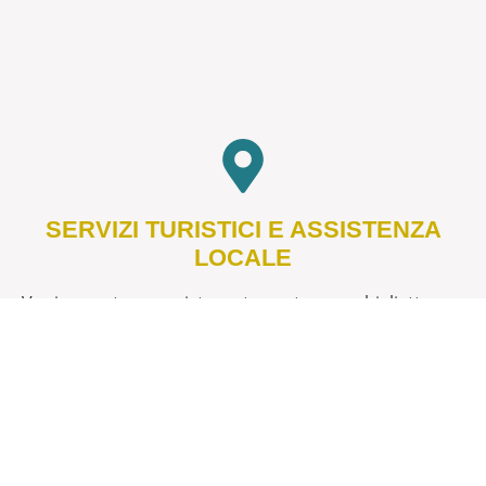
SERVIZI TURISTICI E ASSISTENZA
LOCALE
Vuoi prenotare un ristorante, un tour, un biglietto per
eventi o una visita guidata? Il nostro staff è a
disposizione per aiutarti nel pianificare la tua
esperienza in città. Offriamo consigli personalizzati e
supporto per ogni necessità culturale.